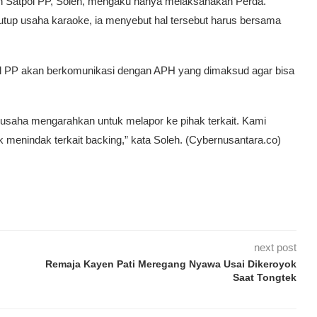
h Satpol PP, Soleh, mengaku hanya melaksanakan Perda.
tup usaha karaoke, ia menyebut hal tersebut harus bersama
l PP akan berkomunikasi dengan APH yang dimaksud agar bisa
rusaha mengarahkan untuk melapor ke pihak terkait. Kami
menindak terkait backing,” kata Soleh. (Cybernusantara.co)
next post
Remaja Kayen Pati Meregang Nyawa Usai Dikeroyok
Saat Tongtek