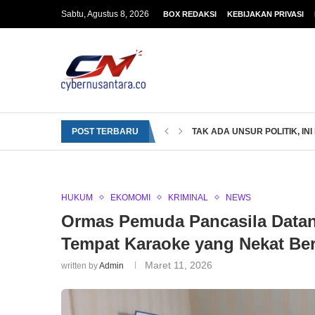
Sabtu, Agustus 8, 2026
BOX REDAKSI
KEBIJAKAN PRIVASI
POST TERBARU
TAK ADA UNSUR POLITIK, INI
HUKUM
EKOMOMI
KRIMINAL
NEWS
Ormas Pemuda Pancasila Datang
Tempat Karaoke yang Nekat Be
Maret 11, 2026
written by
Admin