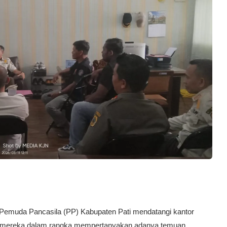
emuda Pancasila (PP) Kabupaten Pati mendatangi kantor
n mereka dalam rangka mempertanyakan adanya temuan