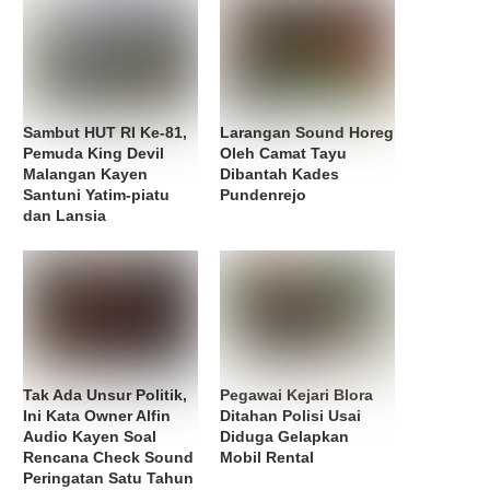
Sambut HUT RI Ke-81,
Larangan Sound Horeg
Pemuda King Devil
Oleh Camat Tayu
Malangan Kayen
Dibantah Kades
Santuni Yatim-piatu
Pundenrejo
dan Lansia
Tak Ada Unsur Politik,
Pegawai Kejari Blora
Ini Kata Owner Alfin
Ditahan Polisi Usai
Audio Kayen Soal
Diduga Gelapkan
Rencana Check Sound
Mobil Rental
Peringatan Satu Tahun