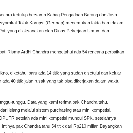
secara tertutup bersama Kabag Pengadaan Barang dan Jasa
asyarakat Tolak Korupsi (Germap) menemukan fakta baru dalam
 Pati yang dilaksanakan oleh Dinas Pekerjaan Umum dan
ti Risma Ardhi Chandra mengetahui ada 54 rencana perbaikan
o, diketahui baru ada 14 titik yang sudah disetujui dan keluar
ada 40 titik jalan rusak yang tak bisa dikerjakan dalam waktu
nggu-tunggu. Data yang kami terima pak Chandra tahu,
i lelang melalui sistem purchasing atau mini kompetisi.
 DPUTR setelah ada mini kompetisi muncul SPK, setelahnya
ntinya pak Chandra tahu 54 titik dari Rp210 miliar. Bayangkan