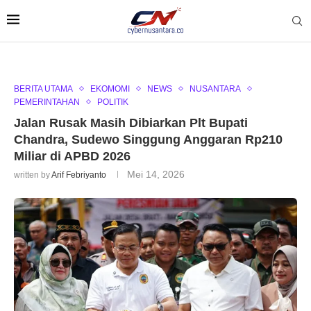
BERITA UTAMA
EKOMOMI
NEWS
NUSANTARA
PEMERINTAHAN
POLITIK
Jalan Rusak Masih Dibiarkan Plt Bupati
Chandra, Sudewo Singgung Anggaran Rp210
Miliar di APBD 2026
Mei 14, 2026
written by
Arif Febriyanto