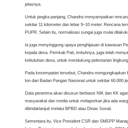
jelasnya.
Untuk jangka panjang, Chandra menyampaikan rencan
sekitar 11 kilometer dan lebar 9–10 meter. Rencana t
PUPR. Selain itu, normalisasi sungai juga mulai dilaku
Ia juga menyinggung upaya penghijauan di kawasan Pe
kepala desa. Pemkab Pati, imbuhnya, juga telah menyalu
kebutuhan desa, untuk mendukung pelestarian lingkung
Pada kesempatan tersebut, Chandra mengungkapkan b
ton dari Badan Pangan Nasional untuk sekitar 60.000 ji
Data penerima akan disusun berbasis NIK dan KK agar
masyarakat dan media untuk melaporkan jika ada war
ditindaklanjuti melalui BPBD atau Dinas Sosial.
Sementara itu, Vice President CSR dan SMEPP Manage