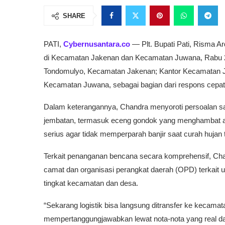
SHARE
PATI,
Cybernusantara.co
— Plt. Bupati Pati, Risma A
di Kecamatan Jakenan dan Kecamatan Juwana, Rabu 28 
Tondomulyo, Kecamatan Jakenan; Kantor Kecamatan J
Kecamatan Juwana, sebagai bagian dari respons cepat 
Dalam keterangannya, Chandra menyoroti persoalan s
jembatan, termasuk eceng gondok yang menghambat alir
serius agar tidak memperparah banjir saat curah hujan t
Terkait penanganan bencana secara komprehensif, C
camat dan organisasi perangkat daerah (OPD) terkait 
tingkat kecamatan dan desa.
“Sekarang logistik bisa langsung ditransfer ke kecama
mempertanggungjawabkan lewat nota-nota yang real da