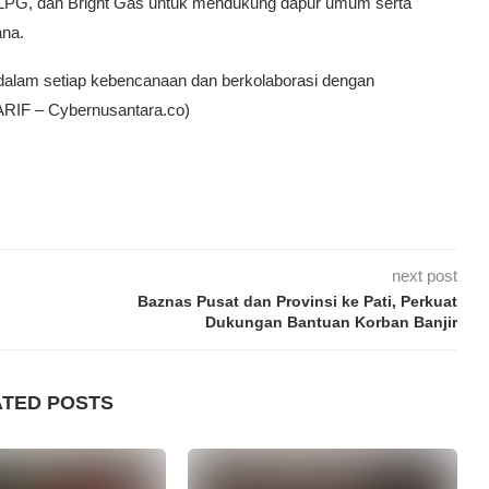
 LPG, dan Bright Gas untuk mendukung dapur umum serta
ana.
r dalam setiap kebencanaan dan berkolaborasi dengan
(ARIF – Cybernusantara.co)
next post
Baznas Pusat dan Provinsi ke Pati, Perkuat
Dukungan Bantuan Korban Banjir
ATED POSTS