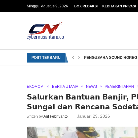
Minggu, Agustus 9, 2026
BOX REDAKSI
KEBIJAKAN PRIVASI
POST TERBARU
PENGUSAHA SOUND HOREG B
EKOMOMI
BERITA UTAMA
NEWS
PEMERINTAHAN
𝗦𝗮𝗹𝘂𝗿𝗸𝗮𝗻 𝗕𝗮𝗻𝘁𝘂𝗮𝗻 𝗕𝗮𝗻𝗷𝗶𝗿, 𝗣
𝗦𝘂𝗻𝗴𝗮𝗶 𝗱𝗮𝗻 𝗥𝗲𝗻𝗰𝗮𝗻𝗮 𝗦𝗼𝗱𝗲𝘁
Januari 29, 2026
written by
Arif Febriyanto