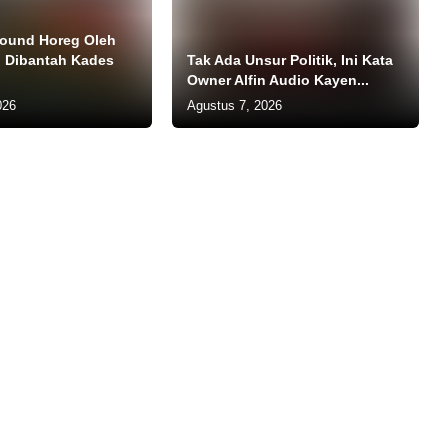
ound Horeg Oleh
 Dibantah Kades
Tak Ada Unsur Politik, Ini Kata
Owner Alfin Audio Kayen...
026
Agustus 7, 2026