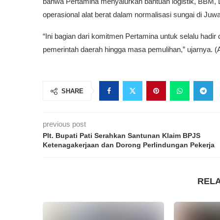
bahwa Pertamina menyalurkan bantuan logistik, BBM,
operasional alat berat dalam normalisasi sungai di Juw
“Ini bagian dari komitmen Pertamina untuk selalu hadi
pemerintah daerah hingga masa pemulihan,” ujarnya. 
SHARE
previous post
Plt. Bupati Pati Serahkan Santunan Klaim BPJS
Ketenagakerjaan dan Dorong Perlindungan Pekerja
REL