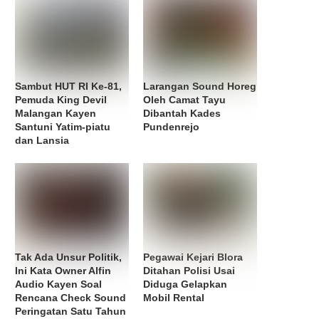
Sambut HUT RI Ke-81,
Larangan Sound Horeg
Pemuda King Devil
Oleh Camat Tayu
Malangan Kayen
Dibantah Kades
Santuni Yatim-piatu
Pundenrejo
dan Lansia
Tak Ada Unsur Politik,
Pegawai Kejari Blora
Ini Kata Owner Alfin
Ditahan Polisi Usai
Audio Kayen Soal
Diduga Gelapkan
Rencana Check Sound
Mobil Rental
Peringatan Satu Tahun