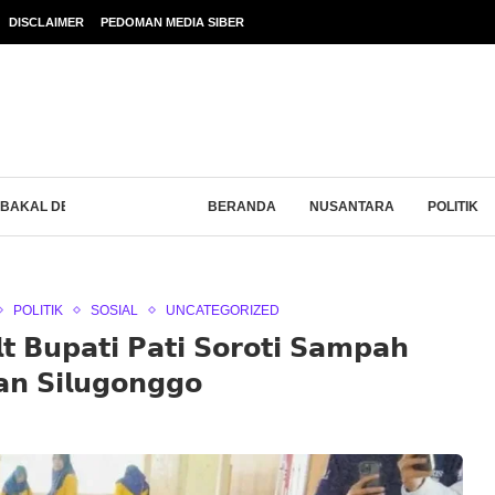
DISCLAIMER
PEDOMAN MEDIA SIBER
AKAL DEMO CAMAT TAYU USAI...
BERANDA
NUSANTARA
POLITIK
POLITIK
SOSIAL
UNCATEGORIZED
𝘁 𝗕𝘂𝗽𝗮𝘁𝗶 𝗣𝗮𝘁𝗶 𝗦𝗼𝗿𝗼𝘁𝗶 𝗦𝗮𝗺𝗽𝗮𝗵
𝗻 𝗦𝗶𝗹𝘂𝗴𝗼𝗻𝗴𝗴𝗼